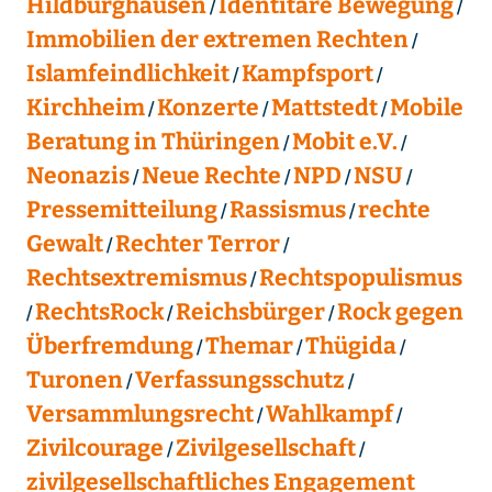
Hildburghausen
Identitäre Bewegung
Immobilien der extremen Rechten
Islamfeindlichkeit
Kampfsport
Kirchheim
Konzerte
Mattstedt
Mobile
Beratung in Thüringen
Mobit e.V.
Neonazis
Neue Rechte
NPD
NSU
Pressemitteilung
Rassismus
rechte
Gewalt
Rechter Terror
Rechtsextremismus
Rechtspopulismus
RechtsRock
Reichsbürger
Rock gegen
Überfremdung
Themar
Thügida
Turonen
Verfassungsschutz
Versammlungsrecht
Wahlkampf
Zivilcourage
Zivilgesellschaft
zivilgesellschaftliches Engagement