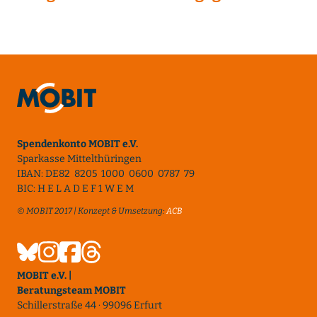
Spendenkonto MOBIT e.V.
Sparkasse Mittelthüringen
IBAN: DE82 8205 1000 0600 0787 79
BIC: H E L A D E F 1 W E M
© MOBIT 2017 | Konzept & Umsetzung:
ACB
MOBIT e.V. |
Beratungsteam MOBIT
Schillerstraße 44 · 99096 Erfurt