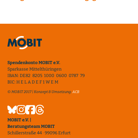
Spendenkonto MOBIT e.V.
Sparkasse Mittelthüringen
IBAN: DE82 8205 1000 0600 0787 79
BIC: H E L A D E F 1 W E M
© MOBIT 2017 | Konzept & Umsetzung:
ACB
MOBIT e.V. |
Beratungsteam MOBIT
Schillerstraße 44 · 99096 Erfurt