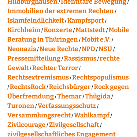
Hildburghausen
Identitäre Bewegung
Immobilien der extremen Rechten
Islamfeindlichkeit
Kampfsport
Kirchheim
Konzerte
Mattstedt
Mobile
Beratung in Thüringen
Mobit e.V.
Neonazis
Neue Rechte
NPD
NSU
Pressemitteilung
Rassismus
rechte
Gewalt
Rechter Terror
Rechtsextremismus
Rechtspopulismus
RechtsRock
Reichsbürger
Rock gegen
Überfremdung
Themar
Thügida
Turonen
Verfassungsschutz
Versammlungsrecht
Wahlkampf
Zivilcourage
Zivilgesellschaft
zivilgesellschaftliches Engagement