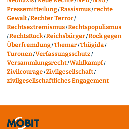
Neonazis
Neue Rechte
NPD
NSU
Pressemitteilung
Rassismus
rechte
Gewalt
Rechter Terror
Rechtsextremismus
Rechtspopulismus
RechtsRock
Reichsbürger
Rock gegen
Überfremdung
Themar
Thügida
Turonen
Verfassungsschutz
Versammlungsrecht
Wahlkampf
Zivilcourage
Zivilgesellschaft
zivilgesellschaftliches Engagement