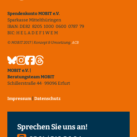
Spendenkonto MOBIT e.V.
Sparkasse Mittelthüringen
IBAN: DE82 8205 1000 0600 0787 79
BIC: H E L A D E F 1 W E M
© MOBIT 2017 | Konzept & Umsetzung:
ACB
MOBIT e.V. |
Beratungsteam MOBIT
Schillerstraße 44 · 99096 Erfurt
Impressum
|
Datenschutz
Sprechen Sie uns an!