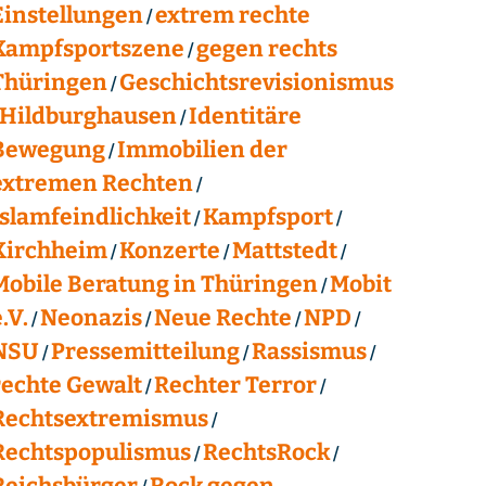
Einstellungen
extrem rechte
Kampfsportszene
gegen rechts
Thüringen
Geschichtsrevisionismus
Hildburghausen
Identitäre
Bewegung
Immobilien der
extremen Rechten
Islamfeindlichkeit
Kampfsport
Kirchheim
Konzerte
Mattstedt
Mobile Beratung in Thüringen
Mobit
.V.
Neonazis
Neue Rechte
NPD
NSU
Pressemitteilung
Rassismus
rechte Gewalt
Rechter Terror
Rechtsextremismus
Rechtspopulismus
RechtsRock
Reichsbürger
Rock gegen