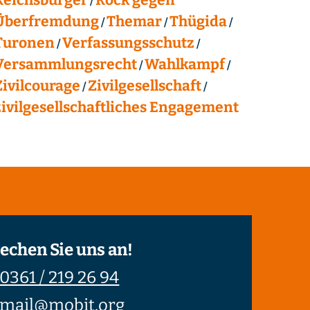
Überfremdung
Themar
Thügida
Turonen
Verfassungsschutz
Versammlungsrecht
Wahlkampf
Zivilcourage
Zivilgesellschaft
zivilgesellschaftliches Engagement
echen Sie uns an!
0361 / 219 26 94
mail@mobit.org