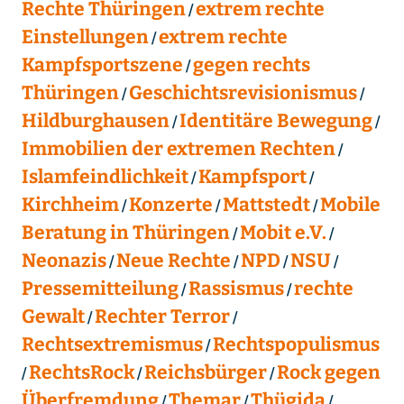
Rechte Thüringen
extrem rechte
Einstellungen
extrem rechte
Kampfsportszene
gegen rechts
Thüringen
Geschichtsrevisionismus
Hildburghausen
Identitäre Bewegung
Immobilien der extremen Rechten
Islamfeindlichkeit
Kampfsport
Kirchheim
Konzerte
Mattstedt
Mobile
Beratung in Thüringen
Mobit e.V.
Neonazis
Neue Rechte
NPD
NSU
Pressemitteilung
Rassismus
rechte
Gewalt
Rechter Terror
Rechtsextremismus
Rechtspopulismus
RechtsRock
Reichsbürger
Rock gegen
Überfremdung
Themar
Thügida