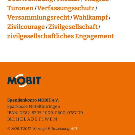
Turonen
Verfassungsschutz
Versammlungsrecht
Wahlkampf
Zivilcourage
Zivilgesellschaft
zivilgesellschaftliches Engagement
Spendenkonto MOBIT e.V.
Sparkasse Mittelthüringen
IBAN: DE82 8205 1000 0600 0787 79
BIC: H E L A D E F 1 W E M
© MOBIT 2017 | Konzept & Umsetzung:
ACB