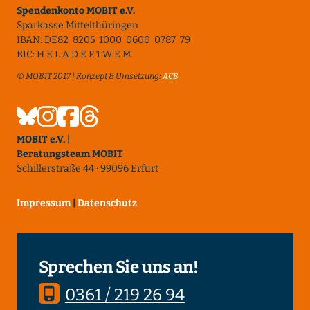
Spendenkonto MOBIT e.V.
Sparkasse Mittelthüringen
IBAN: DE82 8205 1000 0600 0787 79
BIC: H E L A D E F 1 W E M
© MOBIT 2017 | Konzept & Umsetzung:
ACB
MOBIT e.V. |
Beratungsteam MOBIT
Schillerstraße 44 · 99096 Erfurt
Impressum
|
Datenschutz
Sprechen Sie uns an!
0361 / 219 26 94