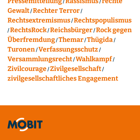
Pressemitteilung
Rassismus
rechte
Gewalt
Rechter Terror
Rechtsextremismus
Rechtspopulismus
RechtsRock
Reichsbürger
Rock gegen
Überfremdung
Themar
Thügida
Turonen
Verfassungsschutz
Versammlungsrecht
Wahlkampf
Zivilcourage
Zivilgesellschaft
zivilgesellschaftliches Engagement