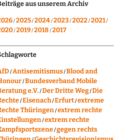
Beiträge aus unserem Archiv
2026
2025
2024
2023
2022
2021
2020
2019
2018
2017
Schlagworte
AfD
Antisemitismus
Blood and
Honour
Bundesverband Mobile
Beratung e.V.
Der Dritte Weg
Die
Rechte
Eisenach
Erfurt
extreme
Rechte Thüringen
extrem rechte
Einstellungen
extrem rechte
Kampfsportszene
gegen rechts
Thüringen
Geschichtsrevisionismus