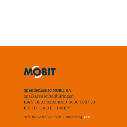
Spendenkonto MOBIT e.V.
Sparkasse Mittelthüringen
IBAN: DE82 8205 1000 0600 0787 79
BIC: H E L A D E F 1 W E M
© MOBIT 2017 | Konzept & Umsetzung:
ACB