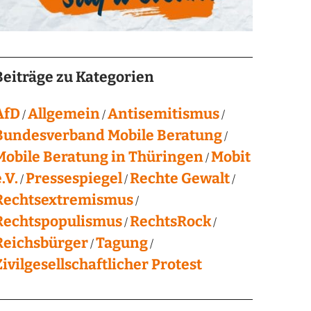
Beiträge zu Kategorien
AfD
Allgemein
Antisemitismus
Bundesverband Mobile Beratung
Mobile Beratung in Thüringen
Mobit
.V.
Pressespiegel
Rechte Gewalt
Rechtsextremismus
Rechtspopulismus
RechtsRock
Reichsbürger
Tagung
Zivilgesellschaftlicher Protest