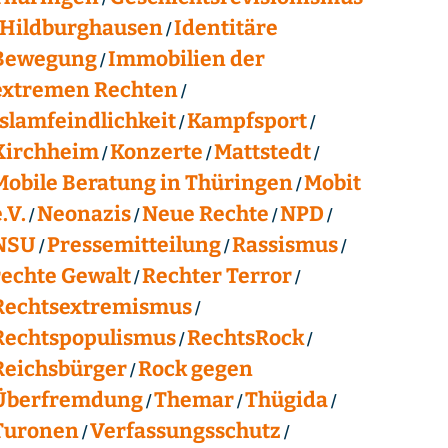
Hildburghausen
Identitäre
Bewegung
Immobilien der
extremen Rechten
Islamfeindlichkeit
Kampfsport
Kirchheim
Konzerte
Mattstedt
Mobile Beratung in Thüringen
Mobit
.V.
Neonazis
Neue Rechte
NPD
NSU
Pressemitteilung
Rassismus
rechte Gewalt
Rechter Terror
Rechtsextremismus
Rechtspopulismus
RechtsRock
Reichsbürger
Rock gegen
Überfremdung
Themar
Thügida
Turonen
Verfassungsschutz