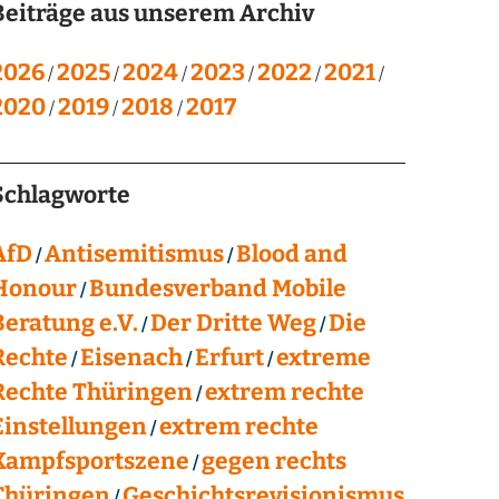
Beiträge aus unserem Archiv
2026
2025
2024
2023
2022
2021
2020
2019
2018
2017
Schlagworte
AfD
Antisemitismus
Blood and
Honour
Bundesverband Mobile
Beratung e.V.
Der Dritte Weg
Die
Rechte
Eisenach
Erfurt
extreme
Rechte Thüringen
extrem rechte
Einstellungen
extrem rechte
Kampfsportszene
gegen rechts
Thüringen
Geschichtsrevisionismus