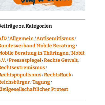
Beiträge zu Kategorien
AfD
Allgemein
Antisemitismus
Bundesverband Mobile Beratung
Mobile Beratung in Thüringen
Mobit
.V.
Pressespiegel
Rechte Gewalt
Rechtsextremismus
Rechtspopulismus
RechtsRock
Reichsbürger
Tagung
Zivilgesellschaftlicher Protest