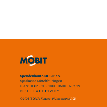
Spendenkonto MOBIT e.V.
Sparkasse Mittelthüringen
IBAN: DE82 8205 1000 0600 0787 79
BIC: H E L A D E F 1 W E M
© MOBIT 2017 | Konzept & Umsetzung:
ACB