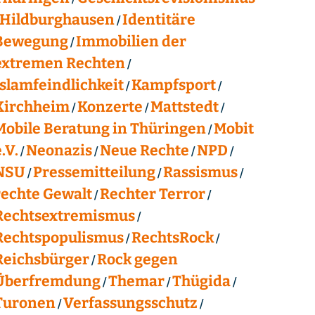
Hildburghausen
Identitäre
Bewegung
Immobilien der
extremen Rechten
Islamfeindlichkeit
Kampfsport
Kirchheim
Konzerte
Mattstedt
Mobile Beratung in Thüringen
Mobit
.V.
Neonazis
Neue Rechte
NPD
NSU
Pressemitteilung
Rassismus
rechte Gewalt
Rechter Terror
Rechtsextremismus
Rechtspopulismus
RechtsRock
Reichsbürger
Rock gegen
Überfremdung
Themar
Thügida
Turonen
Verfassungsschutz