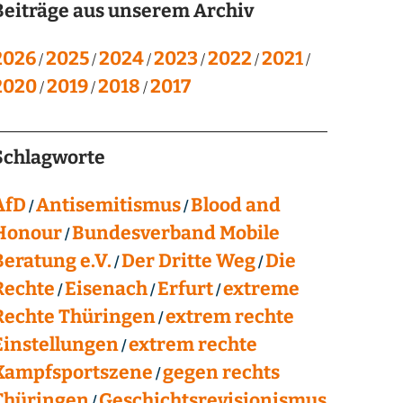
Beiträge aus unserem Archiv
2026
2025
2024
2023
2022
2021
2020
2019
2018
2017
Schlagworte
AfD
Antisemitismus
Blood and
Honour
Bundesverband Mobile
Beratung e.V.
Der Dritte Weg
Die
Rechte
Eisenach
Erfurt
extreme
Rechte Thüringen
extrem rechte
Einstellungen
extrem rechte
Kampfsportszene
gegen rechts
Thüringen
Geschichtsrevisionismus