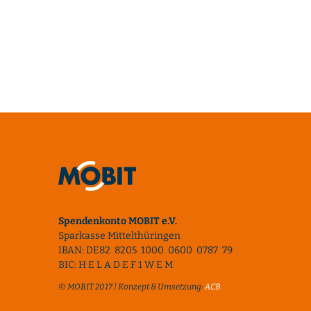
Spendenkonto MOBIT e.V.
Sparkasse Mittelthüringen
IBAN: DE82 8205 1000 0600 0787 79
BIC: H E L A D E F 1 W E M
© MOBIT 2017 | Konzept & Umsetzung:
ACB