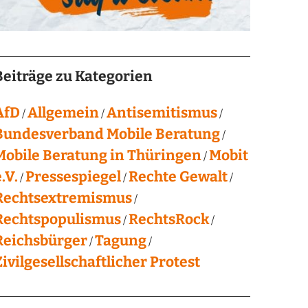
Beiträge zu Kategorien
AfD
Allgemein
Antisemitismus
Bundesverband Mobile Beratung
Mobile Beratung in Thüringen
Mobit
.V.
Pressespiegel
Rechte Gewalt
Rechtsextremismus
Rechtspopulismus
RechtsRock
Reichsbürger
Tagung
Zivilgesellschaftlicher Protest