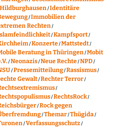
Hildburghausen
Identitäre
Bewegung
Immobilien der
extremen Rechten
Islamfeindlichkeit
Kampfsport
Kirchheim
Konzerte
Mattstedt
Mobile Beratung in Thüringen
Mobit
.V.
Neonazis
Neue Rechte
NPD
NSU
Pressemitteilung
Rassismus
rechte Gewalt
Rechter Terror
Rechtsextremismus
Rechtspopulismus
RechtsRock
Reichsbürger
Rock gegen
Überfremdung
Themar
Thügida
Turonen
Verfassungsschutz