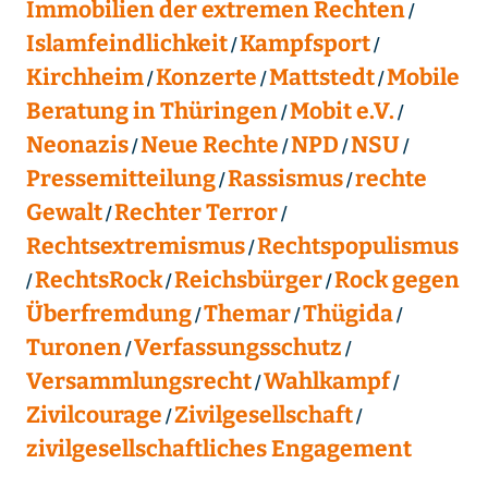
Immobilien der extremen Rechten
Islamfeindlichkeit
Kampfsport
Kirchheim
Konzerte
Mattstedt
Mobile
Beratung in Thüringen
Mobit e.V.
Neonazis
Neue Rechte
NPD
NSU
Pressemitteilung
Rassismus
rechte
Gewalt
Rechter Terror
Rechtsextremismus
Rechtspopulismus
RechtsRock
Reichsbürger
Rock gegen
Überfremdung
Themar
Thügida
Turonen
Verfassungsschutz
Versammlungsrecht
Wahlkampf
Zivilcourage
Zivilgesellschaft
zivilgesellschaftliches Engagement