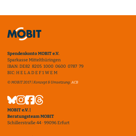
Spendenkonto MOBIT e.V.
Sparkasse Mittelthüringen
IBAN: DE82 8205 1000 0600 0787 79
BIC: H E L A D E F 1 W E M
© MOBIT 2017 | Konzept & Umsetzung:
ACB
MOBIT e.V. |
Beratungsteam MOBIT
Schillerstraße 44 · 99096 Erfurt