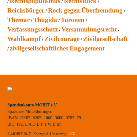
Rechtspopulismus
RechtsRock
Reichsbürger
Rock gegen Überfremdung
Themar
Thügida
Turonen
Verfassungsschutz
Versammlungsrecht
Wahlkampf
Zivilcourage
Zivilgesellschaft
zivilgesellschaftliches Engagement
Spendenkonto MOBIT e.V.
Sparkasse Mittelthüringen
IBAN: DE82 8205 1000 0600 0787 79
BIC: H E L A D E F 1 W E M
© MOBIT 2017 | Konzept & Umsetzung:
ACB