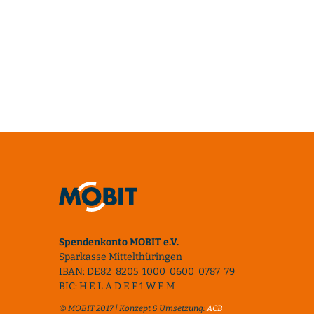
Spendenkonto MOBIT e.V.
Sparkasse Mittelthüringen
IBAN: DE82 8205 1000 0600 0787 79
BIC: H E L A D E F 1 W E M
© MOBIT 2017 | Konzept & Umsetzung:
ACB