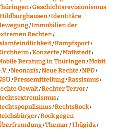
Thüringen
Geschichtsrevisionismus
Hildburghausen
Identitäre
Bewegung
Immobilien der
extremen Rechten
Islamfeindlichkeit
Kampfsport
Kirchheim
Konzerte
Mattstedt
Mobile Beratung in Thüringen
Mobit
.V.
Neonazis
Neue Rechte
NPD
NSU
Pressemitteilung
Rassismus
rechte Gewalt
Rechter Terror
Rechtsextremismus
Rechtspopulismus
RechtsRock
Reichsbürger
Rock gegen
Überfremdung
Themar
Thügida