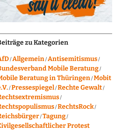
Beiträge zu Kategorien
AfD
Allgemein
Antisemitismus
Bundesverband Mobile Beratung
Mobile Beratung in Thüringen
Mobit
.V.
Pressespiegel
Rechte Gewalt
Rechtsextremismus
Rechtspopulismus
RechtsRock
Reichsbürger
Tagung
Zivilgesellschaftlicher Protest