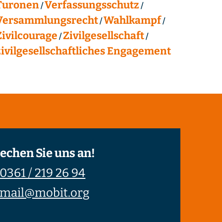
Turonen
Verfassungsschutz
Versammlungsrecht
Wahlkampf
Zivilcourage
Zivilgesellschaft
zivilgesellschaftliches Engagement
echen Sie uns an!
0361 / 219 26 94
mail@mobit.org