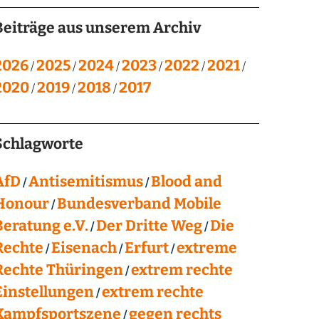
Beiträge aus unserem Archiv
2026
2025
2024
2023
2022
2021
2020
2019
2018
2017
Schlagworte
AfD
Antisemitismus
Blood and
Honour
Bundesverband Mobile
Beratung e.V.
Der Dritte Weg
Die
Rechte
Eisenach
Erfurt
extreme
Rechte Thüringen
extrem rechte
Einstellungen
extrem rechte
Kampfsportszene
gegen rechts