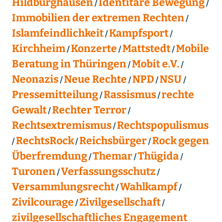
Hildburghausen
Identitäre Bewegung
Immobilien der extremen Rechten
Islamfeindlichkeit
Kampfsport
Kirchheim
Konzerte
Mattstedt
Mobile
Beratung in Thüringen
Mobit e.V.
Neonazis
Neue Rechte
NPD
NSU
Pressemitteilung
Rassismus
rechte
Gewalt
Rechter Terror
Rechtsextremismus
Rechtspopulismus
RechtsRock
Reichsbürger
Rock gegen
Überfremdung
Themar
Thügida
Turonen
Verfassungsschutz
Versammlungsrecht
Wahlkampf
Zivilcourage
Zivilgesellschaft
zivilgesellschaftliches Engagement