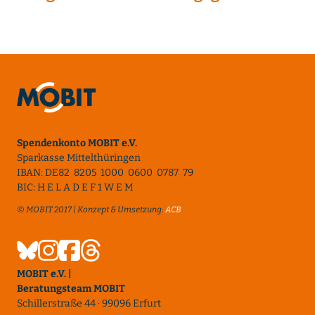
Spendenkonto MOBIT e.V.
Sparkasse Mittelthüringen
IBAN: DE82 8205 1000 0600 0787 79
BIC: H E L A D E F 1 W E M
© MOBIT 2017 | Konzept & Umsetzung:
ACB
MOBIT e.V. |
Beratungsteam MOBIT
Schillerstraße 44 · 99096 Erfurt