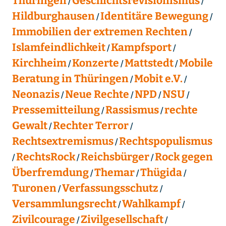
Thüringen
Geschichtsrevisionismus
Hildburghausen
Identitäre Bewegung
Immobilien der extremen Rechten
Islamfeindlichkeit
Kampfsport
Kirchheim
Konzerte
Mattstedt
Mobile
Beratung in Thüringen
Mobit e.V.
Neonazis
Neue Rechte
NPD
NSU
Pressemitteilung
Rassismus
rechte
Gewalt
Rechter Terror
Rechtsextremismus
Rechtspopulismus
RechtsRock
Reichsbürger
Rock gegen
Überfremdung
Themar
Thügida
Turonen
Verfassungsschutz
Versammlungsrecht
Wahlkampf
Zivilcourage
Zivilgesellschaft