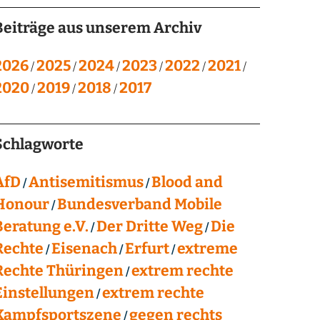
Beiträge aus unserem Archiv
2026
2025
2024
2023
2022
2021
2020
2019
2018
2017
Schlagworte
AfD
Antisemitismus
Blood and
Honour
Bundesverband Mobile
Beratung e.V.
Der Dritte Weg
Die
Rechte
Eisenach
Erfurt
extreme
Rechte Thüringen
extrem rechte
Einstellungen
extrem rechte
Kampfsportszene
gegen rechts