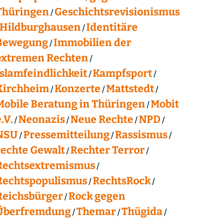
Thüringen
Geschichtsrevisionismus
Hildburghausen
Identitäre
Bewegung
Immobilien der
extremen Rechten
Islamfeindlichkeit
Kampfsport
Kirchheim
Konzerte
Mattstedt
Mobile Beratung in Thüringen
Mobit
.V.
Neonazis
Neue Rechte
NPD
NSU
Pressemitteilung
Rassismus
rechte Gewalt
Rechter Terror
Rechtsextremismus
Rechtspopulismus
RechtsRock
Reichsbürger
Rock gegen
Überfremdung
Themar
Thügida