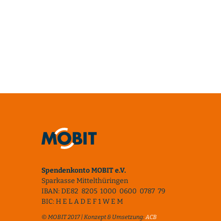
Spendenkonto MOBIT e.V.
Sparkasse Mittelthüringen
IBAN: DE82 8205 1000 0600 0787 79
BIC: H E L A D E F 1 W E M
© MOBIT 2017 | Konzept & Umsetzung:
ACB