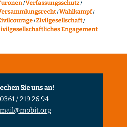
Turonen
Verfassungsschutz
Versammlungsrecht
Wahlkampf
Zivilcourage
Zivilgesellschaft
zivilgesellschaftliches Engagement
echen Sie uns an!
0361 / 219 26 94
mail@mobit.org