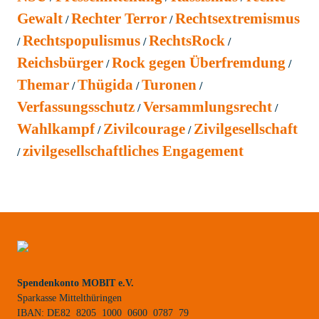
Gewalt
Rechter Terror
Rechtsextremismus
Rechtspopulismus
RechtsRock
Reichsbürger
Rock gegen Überfremdung
Themar
Thügida
Turonen
Verfassungsschutz
Versammlungsrecht
Wahlkampf
Zivilcourage
Zivilgesellschaft
zivilgesellschaftliches Engagement
Spendenkonto MOBIT e.V.
Sparkasse Mittelthüringen
IBAN: DE82 8205 1000 0600 0787 79