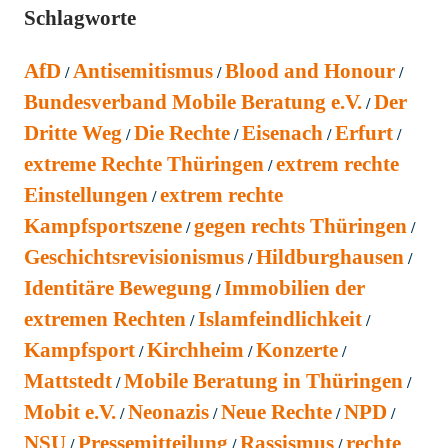
Schlagworte
AfD
Antisemitismus
Blood and Honour
Bundesverband Mobile Beratung e.V.
Der
Dritte Weg
Die Rechte
Eisenach
Erfurt
extreme Rechte Thüringen
extrem rechte
Einstellungen
extrem rechte
Kampfsportszene
gegen rechts Thüringen
Geschichtsrevisionismus
Hildburghausen
Identitäre Bewegung
Immobilien der
extremen Rechten
Islamfeindlichkeit
Kampfsport
Kirchheim
Konzerte
Mattstedt
Mobile Beratung in Thüringen
Mobit e.V.
Neonazis
Neue Rechte
NPD
NSU
Pressemitteilung
Rassismus
rechte