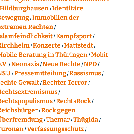
Hildburghausen
Identitäre
Bewegung
Immobilien der
extremen Rechten
Islamfeindlichkeit
Kampfsport
Kirchheim
Konzerte
Mattstedt
Mobile Beratung in Thüringen
Mobit
.V.
Neonazis
Neue Rechte
NPD
NSU
Pressemitteilung
Rassismus
rechte Gewalt
Rechter Terror
Rechtsextremismus
Rechtspopulismus
RechtsRock
Reichsbürger
Rock gegen
Überfremdung
Themar
Thügida
Turonen
Verfassungsschutz