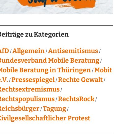
Beiträge zu Kategorien
AfD
Allgemein
Antisemitismus
Bundesverband Mobile Beratung
Mobile Beratung in Thüringen
Mobit
.V.
Pressespiegel
Rechte Gewalt
Rechtsextremismus
Rechtspopulismus
RechtsRock
Reichsbürger
Tagung
Zivilgesellschaftlicher Protest