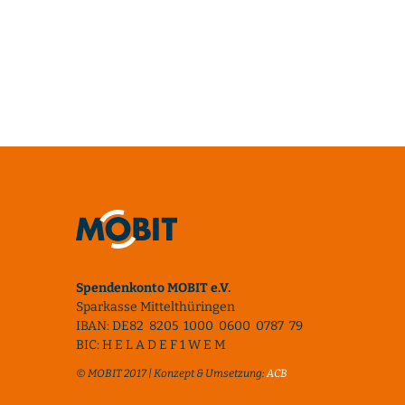
Spendenkonto MOBIT e.V.
Sparkasse Mittelthüringen
IBAN: DE82 8205 1000 0600 0787 79
BIC: H E L A D E F 1 W E M
© MOBIT 2017 | Konzept & Umsetzung:
ACB