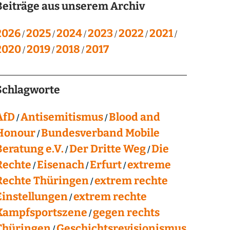
Beiträge aus unserem Archiv
2026
2025
2024
2023
2022
2021
2020
2019
2018
2017
Schlagworte
AfD
Antisemitismus
Blood and
Honour
Bundesverband Mobile
Beratung e.V.
Der Dritte Weg
Die
Rechte
Eisenach
Erfurt
extreme
Rechte Thüringen
extrem rechte
Einstellungen
extrem rechte
Kampfsportszene
gegen rechts
Thüringen
Geschichtsrevisionismus