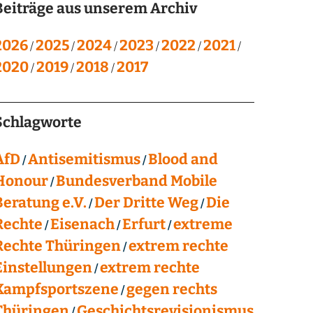
Beiträge aus unserem Archiv
2026
2025
2024
2023
2022
2021
2020
2019
2018
2017
Schlagworte
AfD
Antisemitismus
Blood and
Honour
Bundesverband Mobile
Beratung e.V.
Der Dritte Weg
Die
Rechte
Eisenach
Erfurt
extreme
Rechte Thüringen
extrem rechte
Einstellungen
extrem rechte
Kampfsportszene
gegen rechts
Thüringen
Geschichtsrevisionismus