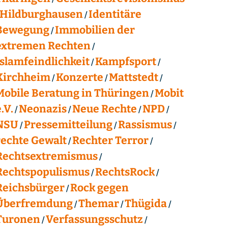
Hildburghausen
Identitäre
Bewegung
Immobilien der
extremen Rechten
Islamfeindlichkeit
Kampfsport
Kirchheim
Konzerte
Mattstedt
Mobile Beratung in Thüringen
Mobit
.V.
Neonazis
Neue Rechte
NPD
NSU
Pressemitteilung
Rassismus
rechte Gewalt
Rechter Terror
Rechtsextremismus
Rechtspopulismus
RechtsRock
Reichsbürger
Rock gegen
Überfremdung
Themar
Thügida
Turonen
Verfassungsschutz