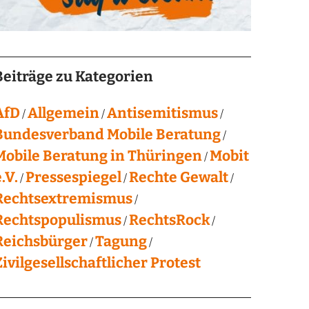
Beiträge zu Kategorien
AfD
Allgemein
Antisemitismus
Bundesverband Mobile Beratung
Mobile Beratung in Thüringen
Mobit
.V.
Pressespiegel
Rechte Gewalt
Rechtsextremismus
Rechtspopulismus
RechtsRock
Reichsbürger
Tagung
Zivilgesellschaftlicher Protest