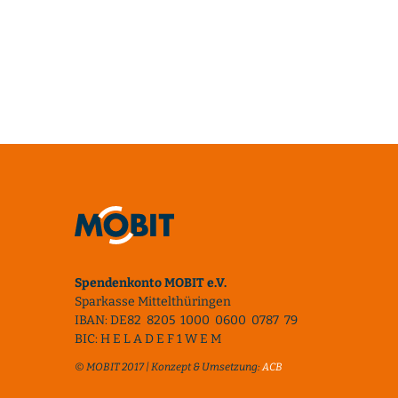
Spendenkonto MOBIT e.V.
Sparkasse Mittelthüringen
IBAN: DE82 8205 1000 0600 0787 79
BIC: H E L A D E F 1 W E M
© MOBIT 2017 | Konzept & Umsetzung:
ACB