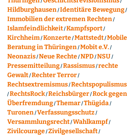
Thüringen
Geschichtsrevisionismus
Hildburghausen
Identitäre Bewegung
Immobilien der extremen Rechten
Islamfeindlichkeit
Kampfsport
Kirchheim
Konzerte
Mattstedt
Mobile
Beratung in Thüringen
Mobit e.V.
Neonazis
Neue Rechte
NPD
NSU
Pressemitteilung
Rassismus
rechte
Gewalt
Rechter Terror
Rechtsextremismus
Rechtspopulismus
RechtsRock
Reichsbürger
Rock gegen
Überfremdung
Themar
Thügida
Turonen
Verfassungsschutz
Versammlungsrecht
Wahlkampf
Zivilcourage
Zivilgesellschaft