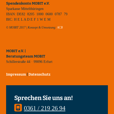
Spendenkonto MOBIT e.V.
Sparkasse Mittelthüringen
IBAN: DE82 8205 1000 0600 0787 79
BIC: H E L A D E F 1 W E M
© MOBIT 2017 | Konzept & Umsetzung:
ACB
MOBIT e.V. |
Beratungsteam MOBIT
Schillerstraße 44 · 99096 Erfurt
Impressum
|
Datenschutz
Sprechen Sie uns an!
0361 / 219 26 94