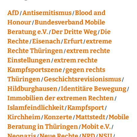
AfD
Antisemitismus
Blood and
Honour
Bundesverband Mobile
Beratung e.V.
Der Dritte Weg
Die
Rechte
Eisenach
Erfurt
extreme
Rechte Thüringen
extrem rechte
Einstellungen
extrem rechte
Kampfsportszene
gegen rechts
Thüringen
Geschichtsrevisionismus
Hildburghausen
Identitäre Bewegung
Immobilien der extremen Rechten
Islamfeindlichkeit
Kampfsport
Kirchheim
Konzerte
Mattstedt
Mobile
Beratung in Thüringen
Mobit e.V.
Neonazis
Neue Rechte
NPD
NSU