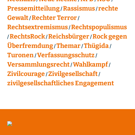
Pressemitteilung
Rassismus
rechte
Gewalt
Rechter Terror
Rechtsextremismus
Rechtspopulismus
RechtsRock
Reichsbürger
Rock gegen
Überfremdung
Themar
Thügida
Turonen
Verfassungsschutz
Versammlungsrecht
Wahlkampf
Zivilcourage
Zivilgesellschaft
zivilgesellschaftliches Engagement