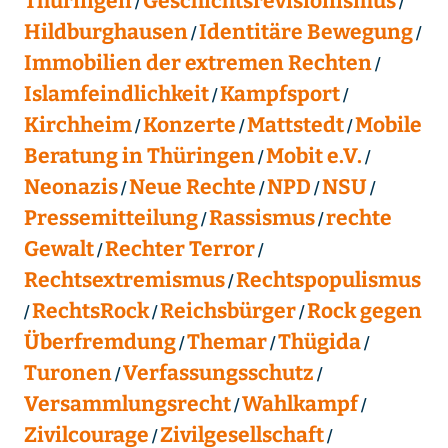
Thüringen
Geschichtsrevisionismus
Hildburghausen
Identitäre Bewegung
Immobilien der extremen Rechten
Islamfeindlichkeit
Kampfsport
Kirchheim
Konzerte
Mattstedt
Mobile
Beratung in Thüringen
Mobit e.V.
Neonazis
Neue Rechte
NPD
NSU
Pressemitteilung
Rassismus
rechte
Gewalt
Rechter Terror
Rechtsextremismus
Rechtspopulismus
RechtsRock
Reichsbürger
Rock gegen
Überfremdung
Themar
Thügida
Turonen
Verfassungsschutz
Versammlungsrecht
Wahlkampf
Zivilcourage
Zivilgesellschaft