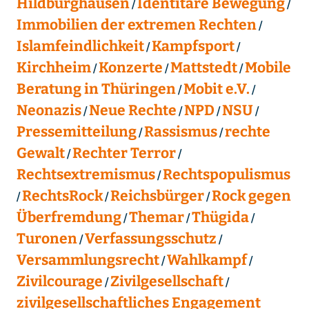
Hildburghausen
Identitäre Bewegung
Immobilien der extremen Rechten
Islamfeindlichkeit
Kampfsport
Kirchheim
Konzerte
Mattstedt
Mobile
Beratung in Thüringen
Mobit e.V.
Neonazis
Neue Rechte
NPD
NSU
Pressemitteilung
Rassismus
rechte
Gewalt
Rechter Terror
Rechtsextremismus
Rechtspopulismus
RechtsRock
Reichsbürger
Rock gegen
Überfremdung
Themar
Thügida
Turonen
Verfassungsschutz
Versammlungsrecht
Wahlkampf
Zivilcourage
Zivilgesellschaft
zivilgesellschaftliches Engagement