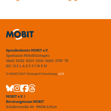
Spendenkonto MOBIT e.V.
Sparkasse Mittelthüringen
IBAN: DE82 8205 1000 0600 0787 79
BIC: H E L A D E F 1 W E M
© MOBIT 2017 | Konzept & Umsetzung:
ACB
MOBIT e.V. |
Beratungsteam MOBIT
Schillerstraße 44 · 99096 Erfurt