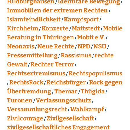
Hildburghausen
Identitäre Bewegung
Immobilien der extremen Rechten
Islamfeindlichkeit
Kampfsport
Kirchheim
Konzerte
Mattstedt
Mobile
Beratung in Thüringen
Mobit e.V.
Neonazis
Neue Rechte
NPD
NSU
Pressemitteilung
Rassismus
rechte
Gewalt
Rechter Terror
Rechtsextremismus
Rechtspopulismus
RechtsRock
Reichsbürger
Rock gegen
Überfremdung
Themar
Thügida
Turonen
Verfassungsschutz
Versammlungsrecht
Wahlkampf
Zivilcourage
Zivilgesellschaft
zivilgesellschaftliches Engagement