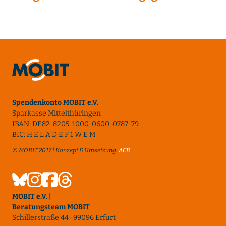
Spendenkonto MOBIT e.V.
Sparkasse Mittelthüringen
IBAN: DE82 8205 1000 0600 0787 79
BIC: H E L A D E F 1 W E M
© MOBIT 2017 | Konzept & Umsetzung:
ACB
MOBIT e.V. |
Beratungsteam MOBIT
Schillerstraße 44 · 99096 Erfurt