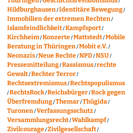
Thüringen
Geschichtsrevisionismus
Hildburghausen
Identitäre Bewegung
Immobilien der extremen Rechten
Islamfeindlichkeit
Kampfsport
Kirchheim
Konzerte
Mattstedt
Mobile
Beratung in Thüringen
Mobit e.V.
Neonazis
Neue Rechte
NPD
NSU
Pressemitteilung
Rassismus
rechte
Gewalt
Rechter Terror
Rechtsextremismus
Rechtspopulismus
RechtsRock
Reichsbürger
Rock gegen
Überfremdung
Themar
Thügida
Turonen
Verfassungsschutz
Versammlungsrecht
Wahlkampf
Zivilcourage
Zivilgesellschaft