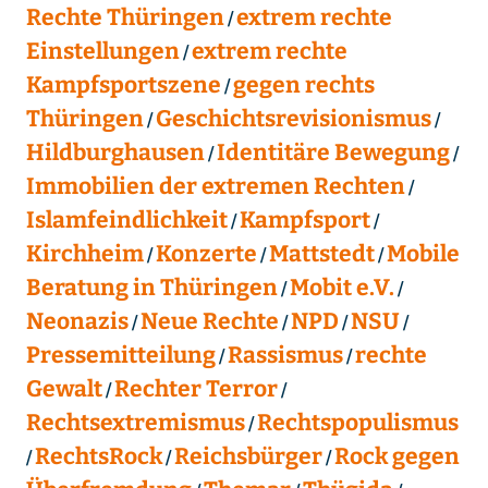
Rechte Thüringen
extrem rechte
Einstellungen
extrem rechte
Kampfsportszene
gegen rechts
Thüringen
Geschichtsrevisionismus
Hildburghausen
Identitäre Bewegung
Immobilien der extremen Rechten
Islamfeindlichkeit
Kampfsport
Kirchheim
Konzerte
Mattstedt
Mobile
Beratung in Thüringen
Mobit e.V.
Neonazis
Neue Rechte
NPD
NSU
Pressemitteilung
Rassismus
rechte
Gewalt
Rechter Terror
Rechtsextremismus
Rechtspopulismus
RechtsRock
Reichsbürger
Rock gegen