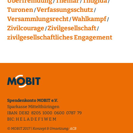
Überfremdung
Themar
Thügida
Turonen
Verfassungsschutz
Versammlungsrecht
Wahlkampf
Zivilcourage
Zivilgesellschaft
zivilgesellschaftliches Engagement
Spendenkonto MOBIT e.V.
Sparkasse Mittelthüringen
IBAN: DE82 8205 1000 0600 0787 79
BIC: H E L A D E F 1 W E M
© MOBIT 2017 | Konzept & Umsetzung:
ACB