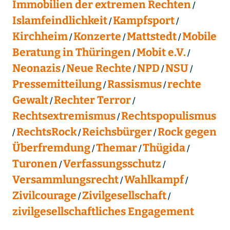
Immobilien der extremen Rechten
Islamfeindlichkeit
Kampfsport
Kirchheim
Konzerte
Mattstedt
Mobile
Beratung in Thüringen
Mobit e.V.
Neonazis
Neue Rechte
NPD
NSU
Pressemitteilung
Rassismus
rechte
Gewalt
Rechter Terror
Rechtsextremismus
Rechtspopulismus
RechtsRock
Reichsbürger
Rock gegen
Überfremdung
Themar
Thügida
Turonen
Verfassungsschutz
Versammlungsrecht
Wahlkampf
Zivilcourage
Zivilgesellschaft
zivilgesellschaftliches Engagement