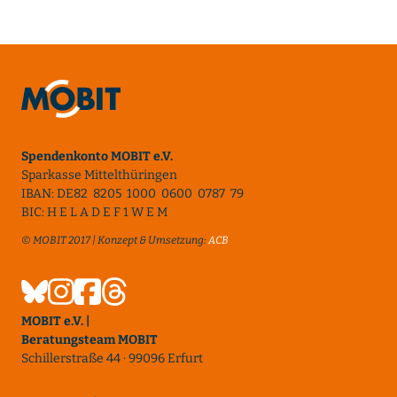
Spendenkonto MOBIT e.V.
Sparkasse Mittelthüringen
IBAN: DE82 8205 1000 0600 0787 79
BIC: H E L A D E F 1 W E M
© MOBIT 2017 | Konzept & Umsetzung:
ACB
MOBIT e.V. |
Beratungsteam MOBIT
Schillerstraße 44 · 99096 Erfurt