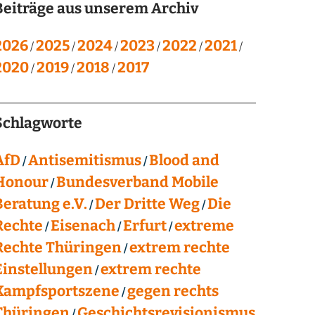
Beiträge aus unserem Archiv
2026
2025
2024
2023
2022
2021
2020
2019
2018
2017
Schlagworte
AfD
Antisemitismus
Blood and
Honour
Bundesverband Mobile
Beratung e.V.
Der Dritte Weg
Die
Rechte
Eisenach
Erfurt
extreme
Rechte Thüringen
extrem rechte
Einstellungen
extrem rechte
Kampfsportszene
gegen rechts
Thüringen
Geschichtsrevisionismus