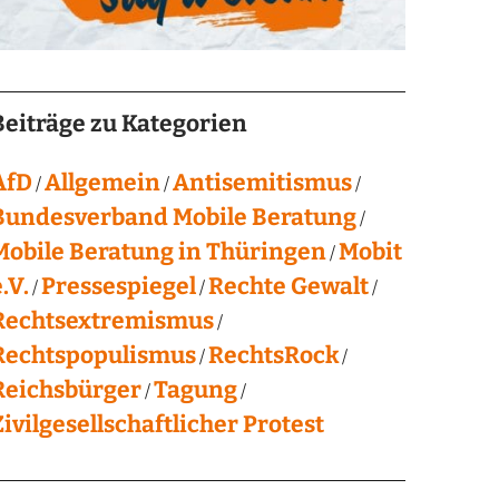
Beiträge zu Kategorien
AfD
Allgemein
Antisemitismus
Bundesverband Mobile Beratung
Mobile Beratung in Thüringen
Mobit
.V.
Pressespiegel
Rechte Gewalt
Rechtsextremismus
Rechtspopulismus
RechtsRock
Reichsbürger
Tagung
Zivilgesellschaftlicher Protest