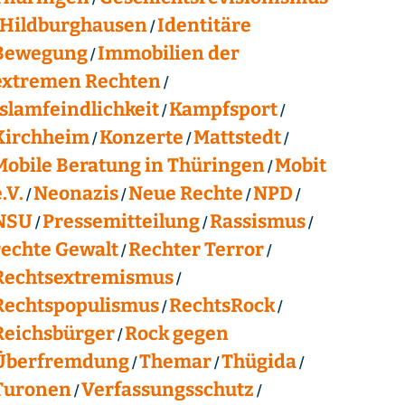
Hildburghausen
Identitäre
Bewegung
Immobilien der
extremen Rechten
Islamfeindlichkeit
Kampfsport
Kirchheim
Konzerte
Mattstedt
Mobile Beratung in Thüringen
Mobit
.V.
Neonazis
Neue Rechte
NPD
NSU
Pressemitteilung
Rassismus
rechte Gewalt
Rechter Terror
Rechtsextremismus
Rechtspopulismus
RechtsRock
Reichsbürger
Rock gegen
Überfremdung
Themar
Thügida
Turonen
Verfassungsschutz