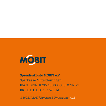
Spendenkonto MOBIT e.V.
Sparkasse Mittelthüringen
IBAN: DE82 8205 1000 0600 0787 79
BIC: H E L A D E F 1 W E M
© MOBIT 2017 | Konzept & Umsetzung:
ACB