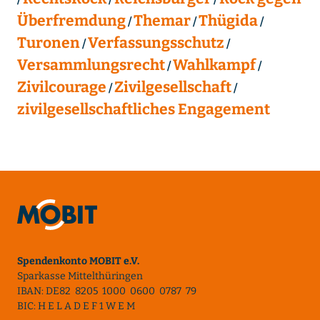
Überfremdung
Themar
Thügida
Turonen
Verfassungsschutz
Versammlungsrecht
Wahlkampf
Zivilcourage
Zivilgesellschaft
zivilgesellschaftliches Engagement
Spendenkonto MOBIT e.V.
Sparkasse Mittelthüringen
IBAN: DE82 8205 1000 0600 0787 79
BIC: H E L A D E F 1 W E M