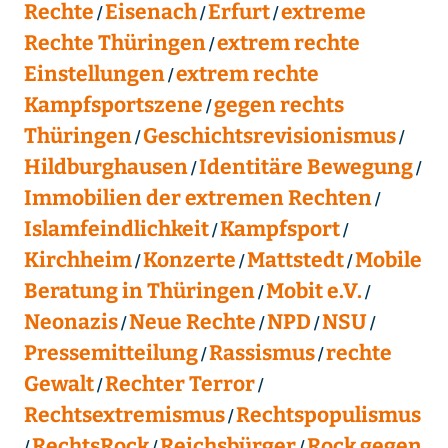
Rechte
Eisenach
Erfurt
extreme
Rechte Thüringen
extrem rechte
Einstellungen
extrem rechte
Kampfsportszene
gegen rechts
Thüringen
Geschichtsrevisionismus
Hildburghausen
Identitäre Bewegung
Immobilien der extremen Rechten
Islamfeindlichkeit
Kampfsport
Kirchheim
Konzerte
Mattstedt
Mobile
Beratung in Thüringen
Mobit e.V.
Neonazis
Neue Rechte
NPD
NSU
Pressemitteilung
Rassismus
rechte
Gewalt
Rechter Terror
Rechtsextremismus
Rechtspopulismus
RechtsRock
Reichsbürger
Rock gegen