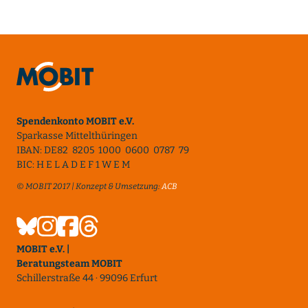
Spendenkonto MOBIT e.V.
Sparkasse Mittelthüringen
IBAN: DE82 8205 1000 0600 0787 79
BIC: H E L A D E F 1 W E M
© MOBIT 2017 | Konzept & Umsetzung:
ACB
MOBIT e.V. |
Beratungsteam MOBIT
Schillerstraße 44 · 99096 Erfurt