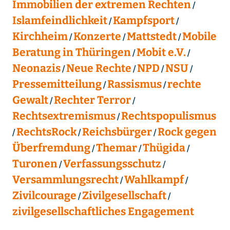
Immobilien der extremen Rechten
Islamfeindlichkeit
Kampfsport
Kirchheim
Konzerte
Mattstedt
Mobile
Beratung in Thüringen
Mobit e.V.
Neonazis
Neue Rechte
NPD
NSU
Pressemitteilung
Rassismus
rechte
Gewalt
Rechter Terror
Rechtsextremismus
Rechtspopulismus
RechtsRock
Reichsbürger
Rock gegen
Überfremdung
Themar
Thügida
Turonen
Verfassungsschutz
Versammlungsrecht
Wahlkampf
Zivilcourage
Zivilgesellschaft
zivilgesellschaftliches Engagement