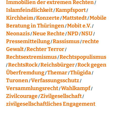
Immobilien der extremen Rechten
Islamfeindlichkeit
Kampfsport
Kirchheim
Konzerte
Mattstedt
Mobile
Beratung in Thüringen
Mobit e.V.
Neonazis
Neue Rechte
NPD
NSU
Pressemitteilung
Rassismus
rechte
Gewalt
Rechter Terror
Rechtsextremismus
Rechtspopulismus
RechtsRock
Reichsbürger
Rock gegen
Überfremdung
Themar
Thügida
Turonen
Verfassungsschutz
Versammlungsrecht
Wahlkampf
Zivilcourage
Zivilgesellschaft
zivilgesellschaftliches Engagement