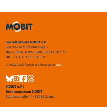
Spendenkonto MOBIT e.V.
Sparkasse Mittelthüringen
IBAN: DE82 8205 1000 0600 0787 79
BIC: H E L A D E F 1 W E M
© MOBIT 2017 | Konzept & Umsetzung:
ACB
MOBIT e.V. |
Beratungsteam MOBIT
Schillerstraße 44 · 99096 Erfurt