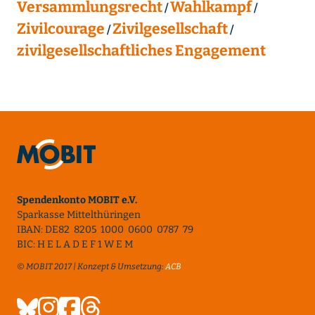
Versammlungsrecht
Wahlkampf
Zivilcourage
Zivilgesellschaft
zivilgesellschaftliches Engagement
Spendenkonto MOBIT e.V.
Sparkasse Mittelthüringen
IBAN: DE82 8205 1000 0600 0787 79
BIC: H E L A D E F 1 W E M
© MOBIT 2017 | Konzept & Umsetzung:
ACB