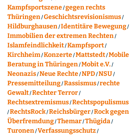
Kampfsportszene
gegen rechts
Thüringen
Geschichtsrevisionismus
Hildburghausen
Identitäre Bewegung
Immobilien der extremen Rechten
Islamfeindlichkeit
Kampfsport
Kirchheim
Konzerte
Mattstedt
Mobile
Beratung in Thüringen
Mobit e.V.
Neonazis
Neue Rechte
NPD
NSU
Pressemitteilung
Rassismus
rechte
Gewalt
Rechter Terror
Rechtsextremismus
Rechtspopulismus
RechtsRock
Reichsbürger
Rock gegen
Überfremdung
Themar
Thügida
Turonen
Verfassungsschutz