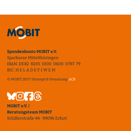
Spendenkonto MOBIT e.V.
Sparkasse Mittelthüringen
IBAN: DE82 8205 1000 0600 0787 79
BIC: H E L A D E F 1 W E M
© MOBIT 2017 | Konzept & Umsetzung:
ACB
MOBIT e.V. |
Beratungsteam MOBIT
Schillerstraße 44 · 99096 Erfurt