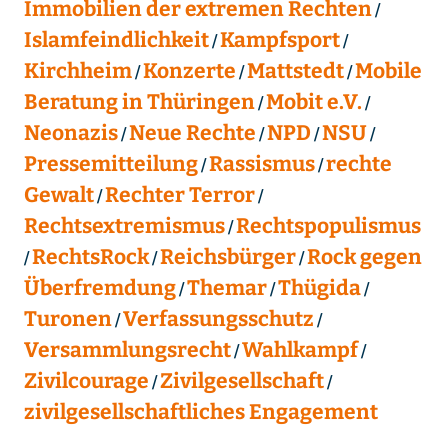
Immobilien der extremen Rechten
Islamfeindlichkeit
Kampfsport
Kirchheim
Konzerte
Mattstedt
Mobile
Beratung in Thüringen
Mobit e.V.
Neonazis
Neue Rechte
NPD
NSU
Pressemitteilung
Rassismus
rechte
Gewalt
Rechter Terror
Rechtsextremismus
Rechtspopulismus
RechtsRock
Reichsbürger
Rock gegen
Überfremdung
Themar
Thügida
Turonen
Verfassungsschutz
Versammlungsrecht
Wahlkampf
Zivilcourage
Zivilgesellschaft
zivilgesellschaftliches Engagement