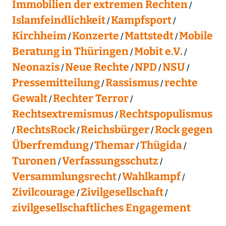
Immobilien der extremen Rechten
Islamfeindlichkeit
Kampfsport
Kirchheim
Konzerte
Mattstedt
Mobile
Beratung in Thüringen
Mobit e.V.
Neonazis
Neue Rechte
NPD
NSU
Pressemitteilung
Rassismus
rechte
Gewalt
Rechter Terror
Rechtsextremismus
Rechtspopulismus
RechtsRock
Reichsbürger
Rock gegen
Überfremdung
Themar
Thügida
Turonen
Verfassungsschutz
Versammlungsrecht
Wahlkampf
Zivilcourage
Zivilgesellschaft
zivilgesellschaftliches Engagement