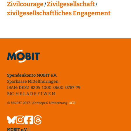
Zivilcourage
Zivilgesellschaft
zivilgesellschaftliches Engagement
Spendenkonto MOBIT e.V.
Sparkasse Mittelthüringen
IBAN: DE82 8205 1000 0600 0787 79
BIC: H E L A D E F 1 W E M
© MOBIT 2017 | Konzept & Umsetzung:
ACB
MOBIT e.V. |