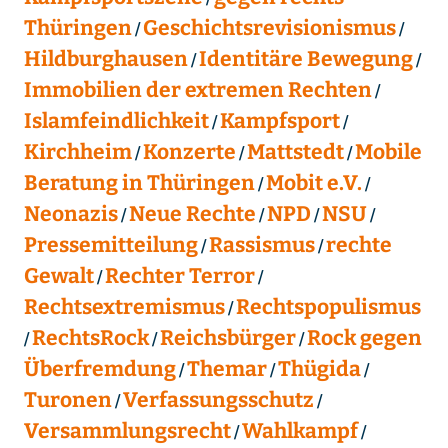
Thüringen
Geschichtsrevisionismus
Hildburghausen
Identitäre Bewegung
Immobilien der extremen Rechten
Islamfeindlichkeit
Kampfsport
Kirchheim
Konzerte
Mattstedt
Mobile
Beratung in Thüringen
Mobit e.V.
Neonazis
Neue Rechte
NPD
NSU
Pressemitteilung
Rassismus
rechte
Gewalt
Rechter Terror
Rechtsextremismus
Rechtspopulismus
RechtsRock
Reichsbürger
Rock gegen
Überfremdung
Themar
Thügida
Turonen
Verfassungsschutz
Versammlungsrecht
Wahlkampf