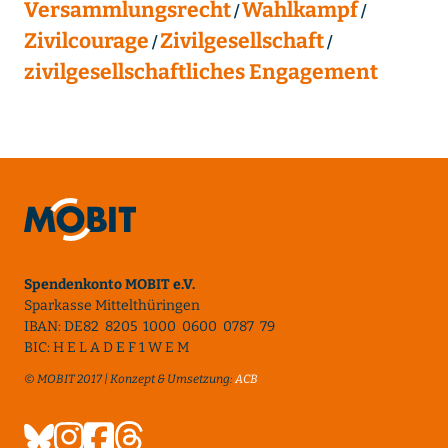
Versammlungsrecht
Wahlkampf
Zivilcourage
Zivilgesellschaft
zivilgesellschaftliches Engagement
Spendenkonto MOBIT e.V.
Sparkasse Mittelthüringen
IBAN: DE82 8205 1000 0600 0787 79
BIC: H E L A D E F 1 W E M
© MOBIT 2017 | Konzept & Umsetzung:
ACB