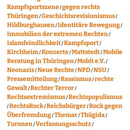
Kampfsportszene
gegen rechts
Thüringen
Geschichtsrevisionismus
Hildburghausen
Identitäre Bewegung
Immobilien der extremen Rechten
Islamfeindlichkeit
Kampfsport
Kirchheim
Konzerte
Mattstedt
Mobile
Beratung in Thüringen
Mobit e.V.
Neonazis
Neue Rechte
NPD
NSU
Pressemitteilung
Rassismus
rechte
Gewalt
Rechter Terror
Rechtsextremismus
Rechtspopulismus
RechtsRock
Reichsbürger
Rock gegen
Überfremdung
Themar
Thügida
Turonen
Verfassungsschutz