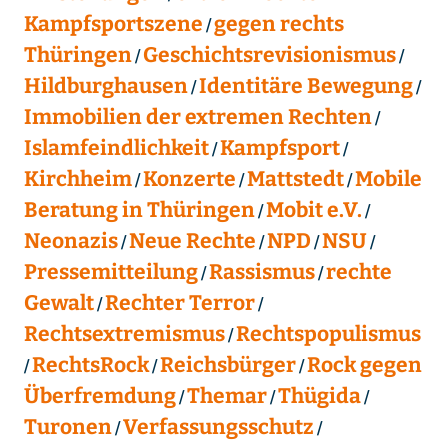
Kampfsportszene
gegen rechts
Thüringen
Geschichtsrevisionismus
Hildburghausen
Identitäre Bewegung
Immobilien der extremen Rechten
Islamfeindlichkeit
Kampfsport
Kirchheim
Konzerte
Mattstedt
Mobile
Beratung in Thüringen
Mobit e.V.
Neonazis
Neue Rechte
NPD
NSU
Pressemitteilung
Rassismus
rechte
Gewalt
Rechter Terror
Rechtsextremismus
Rechtspopulismus
RechtsRock
Reichsbürger
Rock gegen
Überfremdung
Themar
Thügida
Turonen
Verfassungsschutz