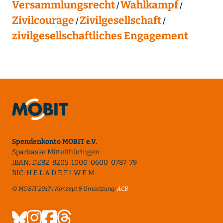
Versammlungsrecht
Wahlkampf
Zivilcourage
Zivilgesellschaft
zivilgesellschaftliches Engagement
Spendenkonto MOBIT e.V.
Sparkasse Mittelthüringen
IBAN: DE82 8205 1000 0600 0787 79
BIC: H E L A D E F 1 W E M
© MOBIT 2017 | Konzept & Umsetzung:
ACB