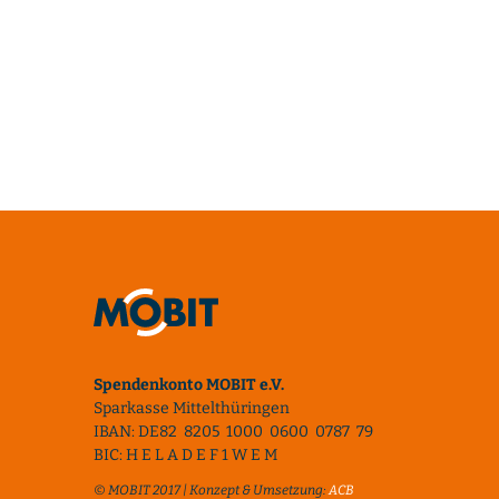
Spendenkonto MOBIT e.V.
Sparkasse Mittelthüringen
IBAN: DE82 8205 1000 0600 0787 79
BIC: H E L A D E F 1 W E M
© MOBIT 2017 | Konzept & Umsetzung:
ACB