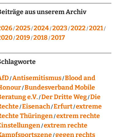
Beiträge aus unserem Archiv
2026
2025
2024
2023
2022
2021
2020
2019
2018
2017
Schlagworte
AfD
Antisemitismus
Blood and
Honour
Bundesverband Mobile
Beratung e.V.
Der Dritte Weg
Die
Rechte
Eisenach
Erfurt
extreme
Rechte Thüringen
extrem rechte
Einstellungen
extrem rechte
Kampfsportszene
gegen rechts