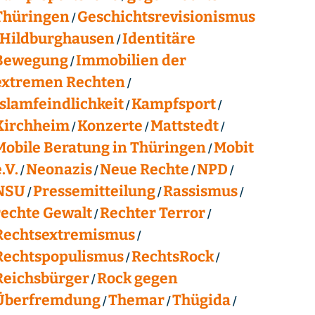
Thüringen
Geschichtsrevisionismus
Hildburghausen
Identitäre
Bewegung
Immobilien der
extremen Rechten
Islamfeindlichkeit
Kampfsport
Kirchheim
Konzerte
Mattstedt
Mobile Beratung in Thüringen
Mobit
.V.
Neonazis
Neue Rechte
NPD
NSU
Pressemitteilung
Rassismus
rechte Gewalt
Rechter Terror
Rechtsextremismus
Rechtspopulismus
RechtsRock
Reichsbürger
Rock gegen
Überfremdung
Themar
Thügida