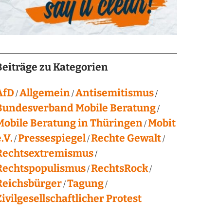
Beiträge zu Kategorien
AfD
Allgemein
Antisemitismus
Bundesverband Mobile Beratung
Mobile Beratung in Thüringen
Mobit
.V.
Pressespiegel
Rechte Gewalt
Rechtsextremismus
Rechtspopulismus
RechtsRock
Reichsbürger
Tagung
Zivilgesellschaftlicher Protest