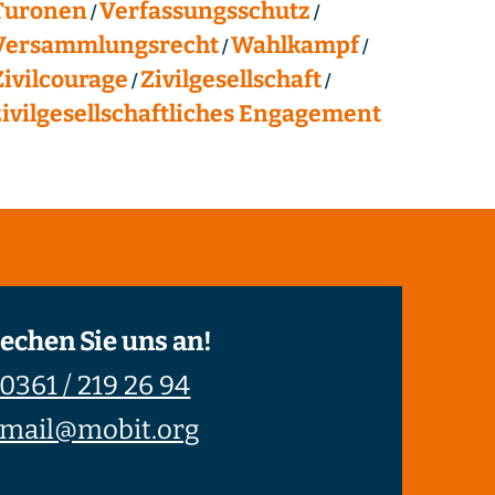
Turonen
Verfassungsschutz
Versammlungsrecht
Wahlkampf
Zivilcourage
Zivilgesellschaft
zivilgesellschaftliches Engagement
echen Sie uns an!
0361 / 219 26 94
mail@mobit.org