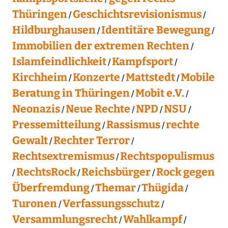
Thüringen
Geschichtsrevisionismus
Hildburghausen
Identitäre Bewegung
Immobilien der extremen Rechten
Islamfeindlichkeit
Kampfsport
Kirchheim
Konzerte
Mattstedt
Mobile
Beratung in Thüringen
Mobit e.V.
Neonazis
Neue Rechte
NPD
NSU
Pressemitteilung
Rassismus
rechte
Gewalt
Rechter Terror
Rechtsextremismus
Rechtspopulismus
RechtsRock
Reichsbürger
Rock gegen
Überfremdung
Themar
Thügida
Turonen
Verfassungsschutz
Versammlungsrecht
Wahlkampf