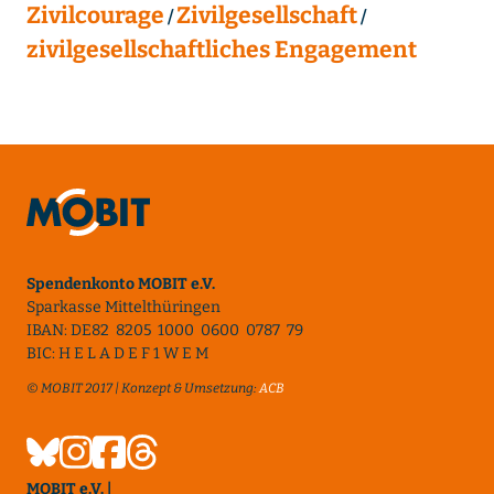
Zivilcourage
Zivilgesellschaft
zivilgesellschaftliches Engagement
Spendenkonto MOBIT e.V.
Sparkasse Mittelthüringen
IBAN: DE82 8205 1000 0600 0787 79
BIC: H E L A D E F 1 W E M
© MOBIT 2017 | Konzept & Umsetzung:
ACB
MOBIT e.V. |