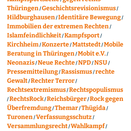
Thüringen
Geschichtsrevisionismus
Hildburghausen
Identitäre Bewegung
Immobilien der extremen Rechten
Islamfeindlichkeit
Kampfsport
Kirchheim
Konzerte
Mattstedt
Mobile
Beratung in Thüringen
Mobit e.V.
Neonazis
Neue Rechte
NPD
NSU
Pressemitteilung
Rassismus
rechte
Gewalt
Rechter Terror
Rechtsextremismus
Rechtspopulismus
RechtsRock
Reichsbürger
Rock gegen
Überfremdung
Themar
Thügida
Turonen
Verfassungsschutz
Versammlungsrecht
Wahlkampf