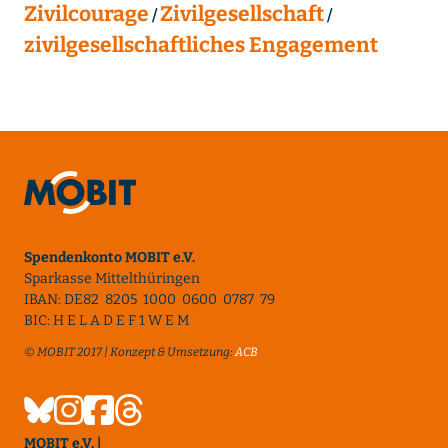
Zivilcourage
Zivilgesellschaft
zivilgesellschaftliches Engagement
Spendenkonto MOBIT e.V.
Sparkasse Mittelthüringen
IBAN: DE82 8205 1000 0600 0787 79
BIC: H E L A D E F 1 W E M
© MOBIT 2017 | Konzept & Umsetzung:
ACB
MOBIT e.V. |