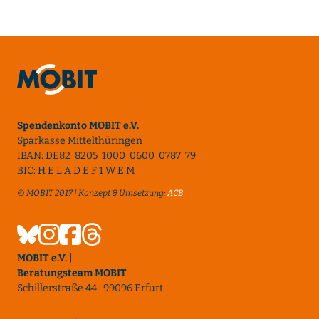
Spendenkonto MOBIT e.V.
Sparkasse Mittelthüringen
IBAN: DE82 8205 1000 0600 0787 79
BIC: H E L A D E F 1 W E M
© MOBIT 2017 | Konzept & Umsetzung:
ACB
MOBIT e.V. |
Beratungsteam MOBIT
Schillerstraße 44 · 99096 Erfurt