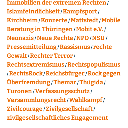
Immobilien der extremen Rechten
Islamfeindlichkeit
Kampfsport
Kirchheim
Konzerte
Mattstedt
Mobile
Beratung in Thüringen
Mobit e.V.
Neonazis
Neue Rechte
NPD
NSU
Pressemitteilung
Rassismus
rechte
Gewalt
Rechter Terror
Rechtsextremismus
Rechtspopulismus
RechtsRock
Reichsbürger
Rock gegen
Überfremdung
Themar
Thügida
Turonen
Verfassungsschutz
Versammlungsrecht
Wahlkampf
Zivilcourage
Zivilgesellschaft
zivilgesellschaftliches Engagement