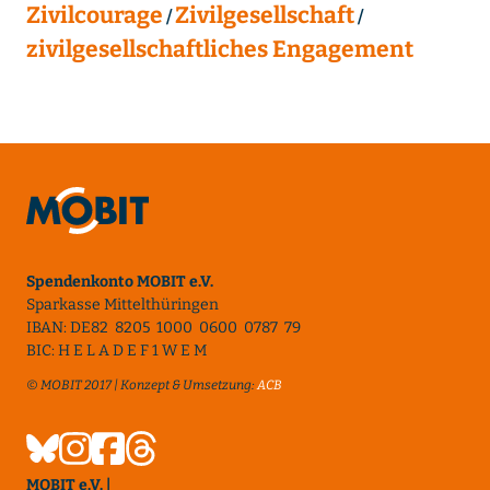
Zivilcourage
Zivilgesellschaft
zivilgesellschaftliches Engagement
Spendenkonto MOBIT e.V.
Sparkasse Mittelthüringen
IBAN: DE82 8205 1000 0600 0787 79
BIC: H E L A D E F 1 W E M
© MOBIT 2017 | Konzept & Umsetzung:
ACB
MOBIT e.V. |