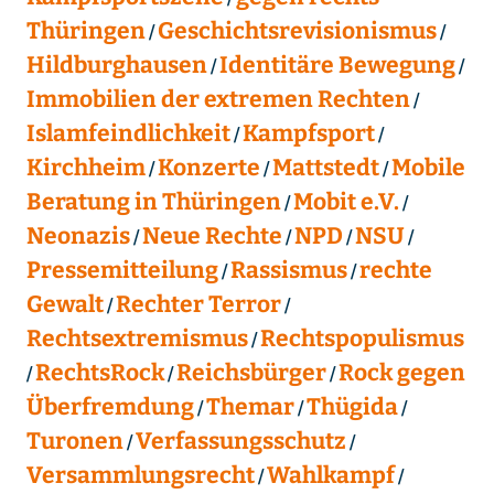
Thüringen
Geschichtsrevisionismus
Hildburghausen
Identitäre Bewegung
Immobilien der extremen Rechten
Islamfeindlichkeit
Kampfsport
Kirchheim
Konzerte
Mattstedt
Mobile
Beratung in Thüringen
Mobit e.V.
Neonazis
Neue Rechte
NPD
NSU
Pressemitteilung
Rassismus
rechte
Gewalt
Rechter Terror
Rechtsextremismus
Rechtspopulismus
RechtsRock
Reichsbürger
Rock gegen
Überfremdung
Themar
Thügida
Turonen
Verfassungsschutz
Versammlungsrecht
Wahlkampf