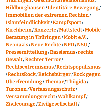
Thüringen
Geschichtsrevisionismus
Hildburghausen
Identitäre Bewegung
Immobilien der extremen Rechten
Islamfeindlichkeit
Kampfsport
Kirchheim
Konzerte
Mattstedt
Mobile
Beratung in Thüringen
Mobit e.V.
Neonazis
Neue Rechte
NPD
NSU
Pressemitteilung
Rassismus
rechte
Gewalt
Rechter Terror
Rechtsextremismus
Rechtspopulismus
RechtsRock
Reichsbürger
Rock gegen
Überfremdung
Themar
Thügida
Turonen
Verfassungsschutz
Versammlungsrecht
Wahlkampf
Zivilcourage
Zivilgesellschaft