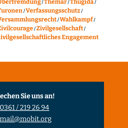
Überfremdung
Themar
Thügida
Turonen
Verfassungsschutz
Versammlungsrecht
Wahlkampf
Zivilcourage
Zivilgesellschaft
zivilgesellschaftliches Engagement
echen Sie uns an!
0361 / 219 26 94
mail@mobit.org