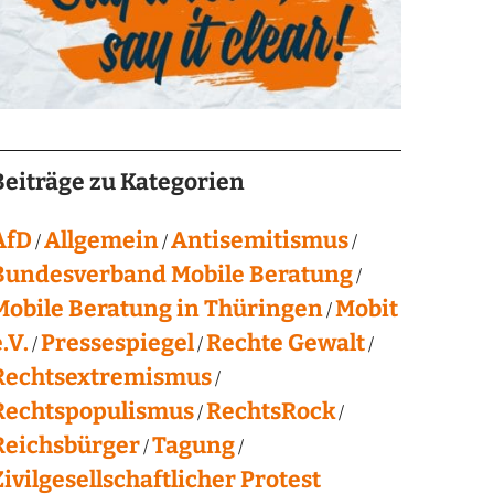
Beiträge zu Kategorien
AfD
Allgemein
Antisemitismus
Bundesverband Mobile Beratung
Mobile Beratung in Thüringen
Mobit
.V.
Pressespiegel
Rechte Gewalt
Rechtsextremismus
Rechtspopulismus
RechtsRock
Reichsbürger
Tagung
Zivilgesellschaftlicher Protest