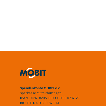
Spendenkonto MOBIT e.V.
Sparkasse Mittelthüringen
IBAN: DE82 8205 1000 0600 0787 79
BIC: H E L A D E F 1 W E M