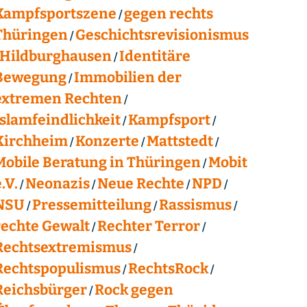
Kampfsportszene
gegen rechts
Thüringen
Geschichtsrevisionismus
Hildburghausen
Identitäre
Bewegung
Immobilien der
extremen Rechten
Islamfeindlichkeit
Kampfsport
Kirchheim
Konzerte
Mattstedt
Mobile Beratung in Thüringen
Mobit
.V.
Neonazis
Neue Rechte
NPD
NSU
Pressemitteilung
Rassismus
rechte Gewalt
Rechter Terror
Rechtsextremismus
Rechtspopulismus
RechtsRock
Reichsbürger
Rock gegen