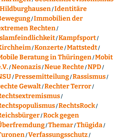
Hildburghausen
Identitäre
Bewegung
Immobilien der
extremen Rechten
Islamfeindlichkeit
Kampfsport
Kirchheim
Konzerte
Mattstedt
Mobile Beratung in Thüringen
Mobit
.V.
Neonazis
Neue Rechte
NPD
NSU
Pressemitteilung
Rassismus
rechte Gewalt
Rechter Terror
Rechtsextremismus
Rechtspopulismus
RechtsRock
Reichsbürger
Rock gegen
Überfremdung
Themar
Thügida
Turonen
Verfassungsschutz