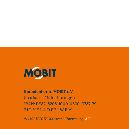
Spendenkonto MOBIT e.V.
Sparkasse Mittelthüringen
IBAN: DE82 8205 1000 0600 0787 79
BIC: H E L A D E F 1 W E M
© MOBIT 2017 | Konzept & Umsetzung:
ACB