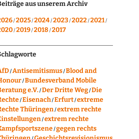
Beiträge aus unserem Archiv
2026
2025
2024
2023
2022
2021
2020
2019
2018
2017
Schlagworte
AfD
Antisemitismus
Blood and
Honour
Bundesverband Mobile
Beratung e.V.
Der Dritte Weg
Die
Rechte
Eisenach
Erfurt
extreme
Rechte Thüringen
extrem rechte
Einstellungen
extrem rechte
Kampfsportszene
gegen rechts
Thüringen
Geschichtsrevisionismus