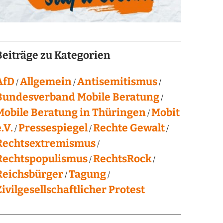
Beiträge zu Kategorien
AfD
Allgemein
Antisemitismus
Bundesverband Mobile Beratung
Mobile Beratung in Thüringen
Mobit
.V.
Pressespiegel
Rechte Gewalt
Rechtsextremismus
Rechtspopulismus
RechtsRock
Reichsbürger
Tagung
Zivilgesellschaftlicher Protest