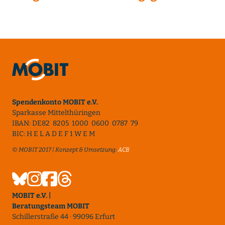
Spendenkonto MOBIT e.V.
Sparkasse Mittelthüringen
IBAN: DE82 8205 1000 0600 0787 79
BIC: H E L A D E F 1 W E M
© MOBIT 2017 | Konzept & Umsetzung:
ACB
MOBIT e.V. |
Beratungsteam MOBIT
Schillerstraße 44 · 99096 Erfurt