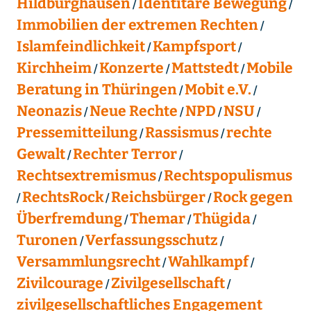
Hildburghausen
Identitäre Bewegung
Immobilien der extremen Rechten
Islamfeindlichkeit
Kampfsport
Kirchheim
Konzerte
Mattstedt
Mobile
Beratung in Thüringen
Mobit e.V.
Neonazis
Neue Rechte
NPD
NSU
Pressemitteilung
Rassismus
rechte
Gewalt
Rechter Terror
Rechtsextremismus
Rechtspopulismus
RechtsRock
Reichsbürger
Rock gegen
Überfremdung
Themar
Thügida
Turonen
Verfassungsschutz
Versammlungsrecht
Wahlkampf
Zivilcourage
Zivilgesellschaft
zivilgesellschaftliches Engagement