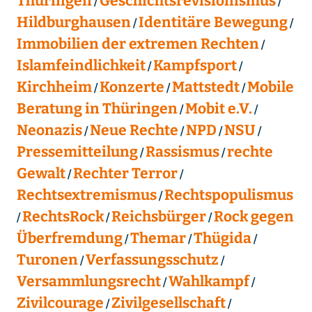
Thüringen
Geschichtsrevisionismus
Hildburghausen
Identitäre Bewegung
Immobilien der extremen Rechten
Islamfeindlichkeit
Kampfsport
Kirchheim
Konzerte
Mattstedt
Mobile
Beratung in Thüringen
Mobit e.V.
Neonazis
Neue Rechte
NPD
NSU
Pressemitteilung
Rassismus
rechte
Gewalt
Rechter Terror
Rechtsextremismus
Rechtspopulismus
RechtsRock
Reichsbürger
Rock gegen
Überfremdung
Themar
Thügida
Turonen
Verfassungsschutz
Versammlungsrecht
Wahlkampf
Zivilcourage
Zivilgesellschaft