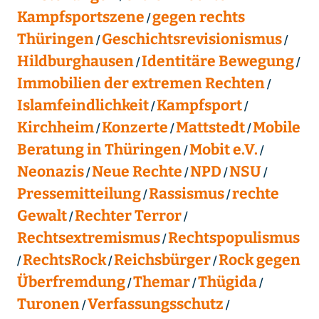
Kampfsportszene
gegen rechts
Thüringen
Geschichtsrevisionismus
Hildburghausen
Identitäre Bewegung
Immobilien der extremen Rechten
Islamfeindlichkeit
Kampfsport
Kirchheim
Konzerte
Mattstedt
Mobile
Beratung in Thüringen
Mobit e.V.
Neonazis
Neue Rechte
NPD
NSU
Pressemitteilung
Rassismus
rechte
Gewalt
Rechter Terror
Rechtsextremismus
Rechtspopulismus
RechtsRock
Reichsbürger
Rock gegen
Überfremdung
Themar
Thügida
Turonen
Verfassungsschutz