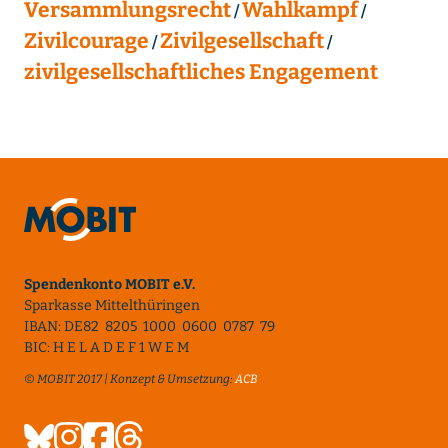
Versammlungsrecht
Wahlkampf
Zivilcourage
Zivilgesellschaft
zivilgesellschaftliches Engagement
Spendenkonto MOBIT e.V.
Sparkasse Mittelthüringen
IBAN: DE82 8205 1000 0600 0787 79
BIC: H E L A D E F 1 W E M
© MOBIT 2017 | Konzept & Umsetzung:
ACB