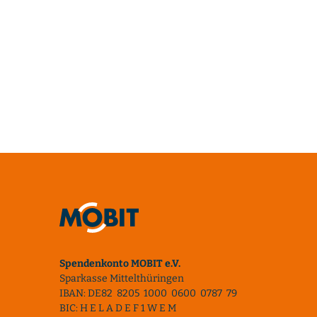
Spendenkonto MOBIT e.V.
Sparkasse Mittelthüringen
IBAN: DE82 8205 1000 0600 0787 79
BIC: H E L A D E F 1 W E M