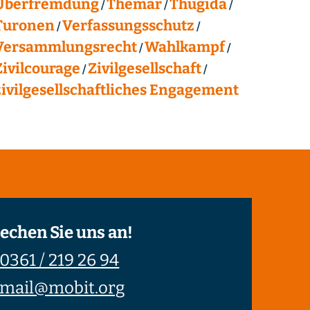
Überfremdung
Themar
Thügida
Turonen
Verfassungsschutz
Versammlungsrecht
Wahlkampf
Zivilcourage
Zivilgesellschaft
zivilgesellschaftliches Engagement
echen Sie uns an!
0361 / 219 26 94
mail@mobit.org