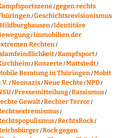
Kampfsportszene
gegen rechts
Thüringen
Geschichtsrevisionismus
Hildburghausen
Identitäre
Bewegung
Immobilien der
extremen Rechten
Islamfeindlichkeit
Kampfsport
Kirchheim
Konzerte
Mattstedt
Mobile Beratung in Thüringen
Mobit
.V.
Neonazis
Neue Rechte
NPD
NSU
Pressemitteilung
Rassismus
rechte Gewalt
Rechter Terror
Rechtsextremismus
Rechtspopulismus
RechtsRock
Reichsbürger
Rock gegen