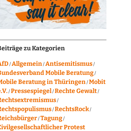
Beiträge zu Kategorien
AfD
Allgemein
Antisemitismus
Bundesverband Mobile Beratung
Mobile Beratung in Thüringen
Mobit
.V.
Pressespiegel
Rechte Gewalt
Rechtsextremismus
Rechtspopulismus
RechtsRock
Reichsbürger
Tagung
Zivilgesellschaftlicher Protest