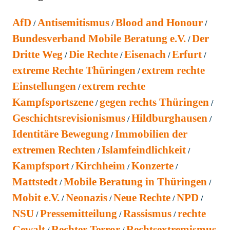
AfD
Antisemitismus
Blood and Honour
Bundesverband Mobile Beratung e.V.
Der
Dritte Weg
Die Rechte
Eisenach
Erfurt
extreme Rechte Thüringen
extrem rechte
Einstellungen
extrem rechte
Kampfsportszene
gegen rechts Thüringen
Geschichtsrevisionismus
Hildburghausen
Identitäre Bewegung
Immobilien der
extremen Rechten
Islamfeindlichkeit
Kampfsport
Kirchheim
Konzerte
Mattstedt
Mobile Beratung in Thüringen
Mobit e.V.
Neonazis
Neue Rechte
NPD
NSU
Pressemitteilung
Rassismus
rechte
Gewalt
Rechter Terror
Rechtsextremismus