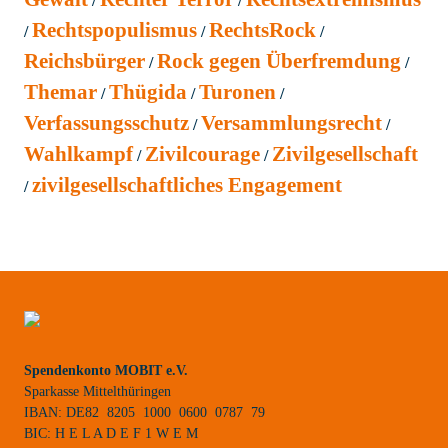
Rechtspopulismus
RechtsRock
Reichsbürger
Rock gegen Überfremdung
Themar
Thügida
Turonen
Verfassungsschutz
Versammlungsrecht
Wahlkampf
Zivilcourage
Zivilgesellschaft
zivilgesellschaftliches Engagement
Spendenkonto MOBIT e.V.
Sparkasse Mittelthüringen
IBAN: DE82 8205 1000 0600 0787 79
BIC: H E L A D E F 1 W E M