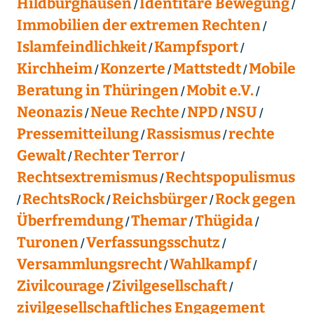
Hildburghausen
Identitäre Bewegung
Immobilien der extremen Rechten
Islamfeindlichkeit
Kampfsport
Kirchheim
Konzerte
Mattstedt
Mobile
Beratung in Thüringen
Mobit e.V.
Neonazis
Neue Rechte
NPD
NSU
Pressemitteilung
Rassismus
rechte
Gewalt
Rechter Terror
Rechtsextremismus
Rechtspopulismus
RechtsRock
Reichsbürger
Rock gegen
Überfremdung
Themar
Thügida
Turonen
Verfassungsschutz
Versammlungsrecht
Wahlkampf
Zivilcourage
Zivilgesellschaft
zivilgesellschaftliches Engagement