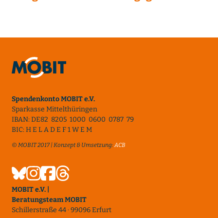
Spendenkonto MOBIT e.V.
Sparkasse Mittelthüringen
IBAN: DE82 8205 1000 0600 0787 79
BIC: H E L A D E F 1 W E M
© MOBIT 2017 | Konzept & Umsetzung:
ACB
MOBIT e.V. |
Beratungsteam MOBIT
Schillerstraße 44 · 99096 Erfurt